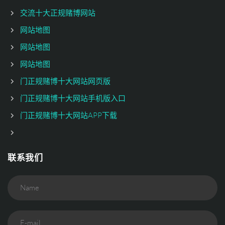
交流十大正规赌博网站
网站地图
网站地图
网站地图
门正规赌博十大网站网页版
门正规赌博十大网站手机版入口
门正规赌博十大网站APP下载
联系我们
Name
E-mail