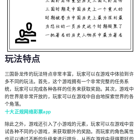
玩法特点
三国卧龙传的玩法特点非常丰富，玩家可以在游戏中体验到许
多不同的玩法。首先，这个游戏拥有一个非常完整的任务系
统，玩家可以完成各种各样的任务来获取奖励。其次，游戏中
的世界是非常开放的，玩家可以在游戏中自由地探索世界的各
个角落。
十大正规网络彩票app
除此之外，游戏还引入了小游戏的元素，玩家可以在游戏中尝
试各种不同的小游戏，来获取额外的奖励。而玩家的角色属性
也可以通过不断的升级来进行提升，从而在游戏中获得更好的