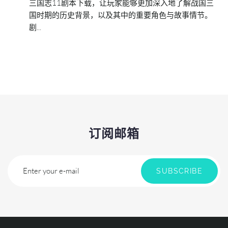
三国志11剧本下载，让玩家能够更加深入地了解战国三
国时期的历史背景，以及其中的重要角色与故事情节。
剧...
订阅邮箱
Enter your e-mail
SUBSCRIBE