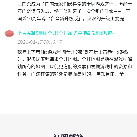
三国杀成为了国内玩家们最喜爱的卡牌游戏之一。历经十
年的沉淀与发展，终于又迎来了一次全新的升级——「三
国杀10周年跨平台全新升级版」。这次的升级主要提...
上古卷轴5地图全开(全开通 光荣使命5地图攻略)
2026-01-17 08:43:47
探寻上古卷轴5游戏地图全开的好处在玩上古卷轴5游戏
时，很多玩家都追求全开地图。全开地图是指在游戏中解
锁所有的地图，以便更方便的探索和发掘游戏中的资源和
任务。而这样做的好处是显而易见的： 更加自由：全...