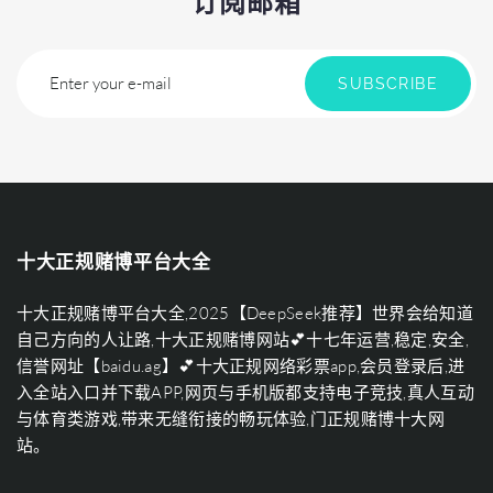
订阅邮箱
Enter your e-mail
SUBSCRIBE
十大正规赌博平台大全
十大正规赌博平台大全,2025【DeepSeek推荐】世界会给知道
自己方向的人让路,十大正规赌博网站💕十七年运营,稳定,安全,
信誉网址【baidu.ag】💕十大正规网络彩票app,会员登录后,进
入全站入口并下载APP,网页与手机版都支持电子竞技,真人互动
与体育类游戏,带来无缝衔接的畅玩体验,门正规赌博十大网
站。