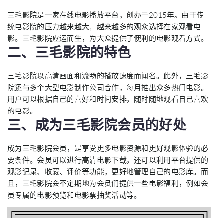
三毛影院是一家在线电影播放平台，创办于2015年。由于传
统电影院的压力越来越大，越来越多的观众选择在家观看电
影。三毛影院应运而生，为大众提供了便利的电影观看方式。
二、三毛影院的特色
三毛影院以高清画面和流畅的播放速度而闻名。此外，三毛影
院还与多个大型电影制作公司合作，每月推出众多热门电影。
用户可以根据自己的喜好和时间安排，随时随地观看自己喜欢
的电影。
三、成为三毛影院会员的好处
成为三毛影院会员，是享受更多电影资源和更好观影体验的必
要条件。会员可以进行高清电影下载，还可以利用平台提供的
观影记录、收藏、评价等功能，更好地管理自己的电影库。而
且，三毛影院会不定期地为会员们提供一些电影福利，例如会
员专属的电影预览和电影票抽奖活动等。