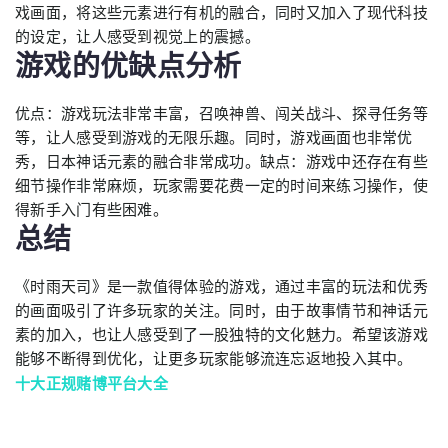
戏画面，将这些元素进行有机的融合，同时又加入了现代科技
的设定，让人感受到视觉上的震撼。
游戏的优缺点分析
优点：游戏玩法非常丰富，召唤神兽、闯关战斗、探寻任务等
等，让人感受到游戏的无限乐趣。同时，游戏画面也非常优
秀，日本神话元素的融合非常成功。缺点：游戏中还存在有些
细节操作非常麻烦，玩家需要花费一定的时间来练习操作，使
得新手入门有些困难。
总结
《时雨天司》是一款值得体验的游戏，通过丰富的玩法和优秀
的画面吸引了许多玩家的关注。同时，由于故事情节和神话元
素的加入，也让人感受到了一股独特的文化魅力。希望该游戏
能够不断得到优化，让更多玩家能够流连忘返地投入其中。
十大正规赌博平台大全